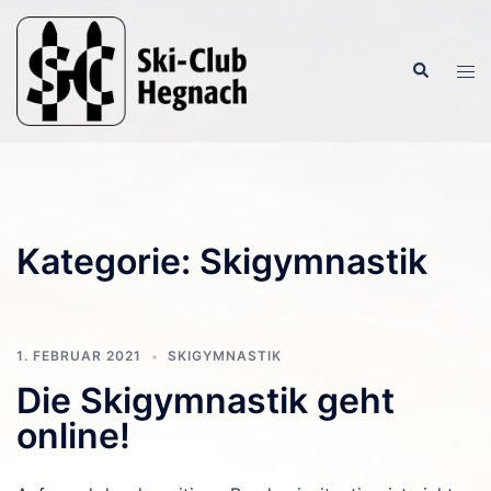
Zum
Inhalt
Suche
springen
Men
ums
Kategorie:
Skigymnastik
1. FEBRUAR 2021
SKIGYMNASTIK
Die Skigymnastik geht
online!