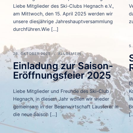
Liebe Mitglieder des Ski-Clubs Hegnach e.V.,
V
am Mittwoch, den 15. April 2025 werden wir
d
unsere diesjährige Jahreshauptversammlung
z
durchführen.Wie […]
5
26. OKTOBER 2025
ALLGEMEIN
Einladung zur Saison-
Eröffnungsfeier 2025
D
Liebe Mitglieder und Freunde des Ski-Club
K
Hegnach, in diesem Jahr wollen wir wieder
W
gemeinsam in der Besenwirtschaft Lausterer in
B
die neue Saison […]
[