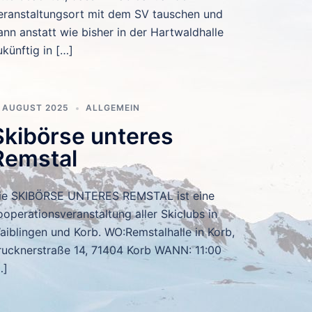
eranstaltungsort mit dem SV tauschen und
ann anstatt wie bisher in der Hartwaldhalle
ukünftig in […]
. AUGUST 2025
ALLGEMEIN
Skibörse unteres
Remstal
ie SKIBÖRSE UNTERES REMSTAL ist eine
ooperationsveranstaltung aller Skiclubs in
aiblingen und Korb. WO:Remstalhalle in Korb,
rucknerstraße 14, 71404 Korb WANN: 11:00
…]