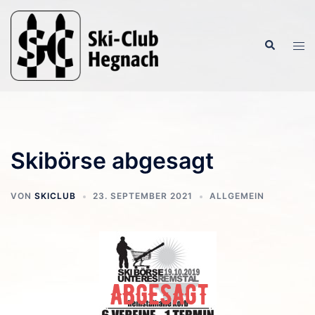
Zum
Inhalt
Suche
springen
Men
ums
Skibörse abgesagt
VON
SKICLUB
23. SEPTEMBER 2021
ALLGEMEIN