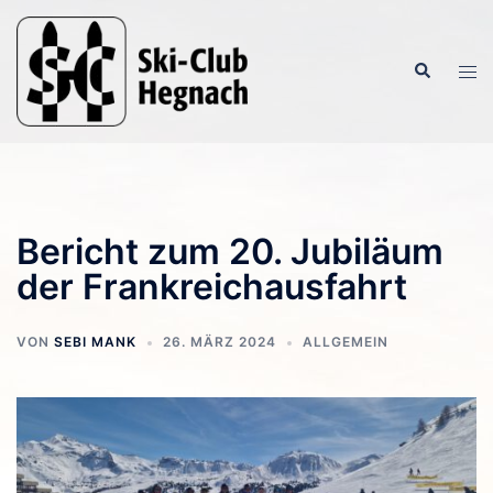
Zum
Inhalt
Suche
springen
Men
ums
Bericht zum 20. Jubiläum
der Frankreichausfahrt
VON
SEBI MANK
26. MÄRZ 2024
ALLGEMEIN