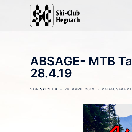
Zum
Inhalt
springen
ABSAGE- MTB Ta
28.4.19
VON
SKICLUB
26. APRIL 2019
RADAUSFAHRT